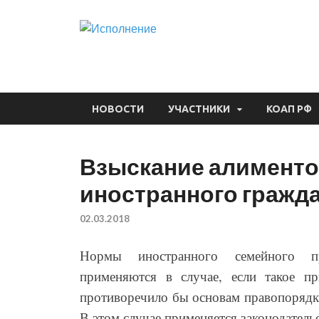
Исполнени
Судебная практика
НОВОСТИ
УЧАСТНИКИ
КОАП РФ
Взыскание алиментов
иностранного гражд
02.03.2018
Нормы иностранного семейного п
применяются в случае, если такое пр
противоречило бы основам правопорядк
В этом случае применяется законодатель