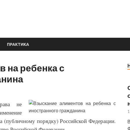
е
ПРАКТИКА
 на ребенка с
анина
рава не
именение
1
а (публичному порядку) Российской Федерации.
В
Ф
ство Российской Федерации.